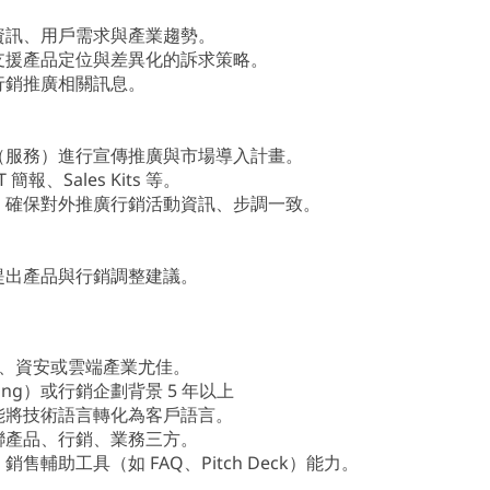
資訊、用戶需求與產業趨勢。
支援產品定位與差異化的訴求策略。
行銷推廣相關訊息。
品（服務）進行宣傳推廣與市場導入計畫。
報、Sales Kits 等。
作，確保對外推廣行銷活動資訊、步調一致。
提出產品與行銷調整建議。
aaS、資安或雲端產業尤佳。
eting）或行銷企劃背景 5 年以上
能將技術語言轉化為客戶語言。
聯產品、行銷、業務三方。
售輔助工具（如 FAQ、Pitch Deck）能力。