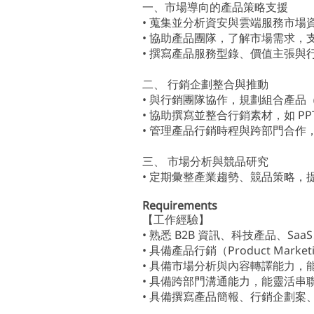
一、市場導向的產品策略支援
• 蒐集並分析資安與雲端服務市場
• 協助產品團隊，了解市場需求，
• 撰寫產品服務型錄、價值主張與
二、 行銷企劃整合與推動
• 與行銷團隊協作，規劃組合產
• 協助撰寫並整合行銷素材，如 PPT 簡
• 管理產品行銷時程與跨部門合
三、 市場分析與競品研究
• 定期彙整產業趨勢、競品策略，
Requirements
【工作經驗】
• 熟悉 B2B 資訊、科技產品、S
• 具備產品行銷（Product Mark
• 具備市場分析與內容轉譯能力，
• 具備跨部門溝通能力，能靈活串
• 具備撰寫產品簡報、行銷企劃案、銷