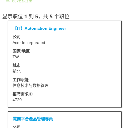
创建提醒
搜
显示职位 1 到 5，共 5 个职位
索
职
使
【IT】Automation Engineer
结
务
用
果：
公司
空
Acer Incorporated
"".
格
显
国家/地区
键
TW
示
进
职
城市
行
新北
位
选
1
工作职能
择
信息技术与数据管理
到
以
5，
招聘需求ID
查
4720
共
看
5
职
个
职
使
電商平台產品管理專員
位
职
务
用
公司