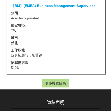
职
职
使
【BM】(EMEA) Business Management Supervisor
位
务
用
信
公司
空
Acer Incorporated
息
格
的
国家/地区
键
TW
完
进
整
城市
行
新北
内
选
容。
工作职能
择
业务拓展与市场营销
以
招聘需求ID
查
5126
看
职
更多搜索结果
位
信
息
隐私声明
的