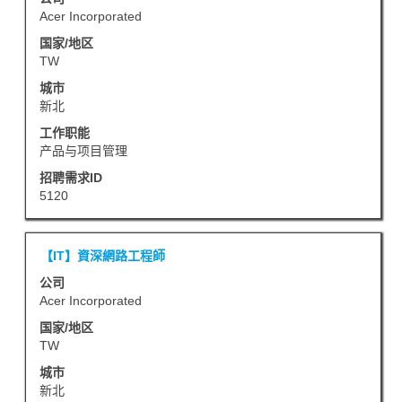
信
位
空
Acer Incorporated
息
使
格
的
国家/地区
用
键
TW
完
Tab
进
整
城市
键
行
新北
内
导
选
容。
工作职能
航
择
产品与项目管理
职
以
招聘需求ID
位
查
5120
列
看
表。
职
选
职
使
【IT】資深網路工程師
位
择
务
用
信
公司
以
空
Acer Incorporated
息
查
格
的
国家/地区
看
键
TW
完
职
进
整
城市
位
行
新北
内