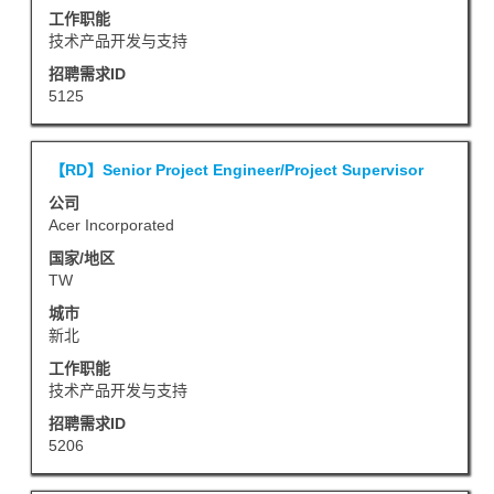
的
选
容。
工作职能
完
择
技术产品开发与支持
整
以
招聘需求ID
详
查
5125
细
看
信
职
职
使
【RD】Senior Project Engineer/Project Supervisor
息。
位
务
用
信
公司
空
Acer Incorporated
息
格
的
国家/地区
键
TW
完
进
整
城市
行
新北
内
选
容。
工作职能
择
技术产品开发与支持
以
招聘需求ID
查
5206
看