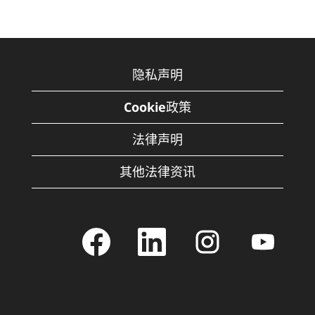
隐私声明
Cookie政策
法律声明
其他法律资讯
在
在
在
在
新
新
新
新
选
选
选
选
项
项
项
项
卡
卡
卡
卡
中
中
中
中
打
打
打
打